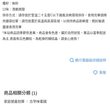
種籽：無籽
口味：清脆微甜
保存方式：請存放於室溫二十五度C以下通風涼爽環境保存，食用完畢請將
夾鏈袋拉緊，請勿放置於高溫與高濕區域，以保持商品新鮮度，開封後請
盡速食用完畢
*本站商品因季節性差異，商品會有色差，屬於自然狀態，實品以當季配送
為主,表面有白色顆粒，為乾燥的糖結晶，請安心使用！
顯示電腦版詳細說明
客服
商品相關分類 (1)
家庭號最划算
古早味蜜餞