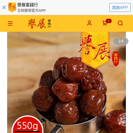
譽展蜜餞行
開啟APP
立刻使用官方APP
0
1
/
4