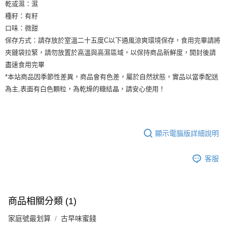
乾或濕：濕
種籽：有籽
口味：微甜
保存方式：請存放於室溫二十五度C以下通風涼爽環境保存，食用完畢請將
夾鏈袋拉緊，請勿放置於高溫與高濕區域，以保持商品新鮮度，開封後請
盡速食用完畢
*本站商品因季節性差異，商品會有色差，屬於自然狀態，實品以當季配送
為主,表面有白色顆粒，為乾燥的糖結晶，請安心使用！
顯示電腦版詳細說明
客服
商品相關分類 (1)
家庭號最划算
古早味蜜餞