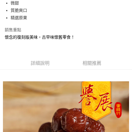
Apple Pay
微甜
質脆爽口
街口支付
精選原果
悠遊付
銷售重點
Google Pay
懷念的復刻版美味，古早味懷舊零食！
全盈+PAY
ATM付款
詳細說明
相關推薦
運送方式
全家取貨付款
每筆NT$60，滿NT$799(含以上)免運費
付款後全家取貨
每筆NT$60，滿NT$799(含以上)免運費
7-11取貨付款
每筆NT$60，滿NT$799(含以上)免運費