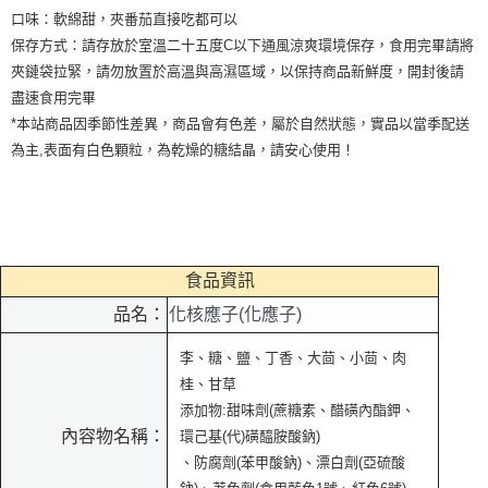
口味：軟綿甜，夾番茄直接吃都可以
保存方式：請存放於室溫二十五度C以下通風涼爽環境保存，食用完畢請將
夾鏈袋拉緊，請勿放置於高溫與高濕區域，以保持商品新鮮度，開封後請
盡速食用完畢
*本站商品因季節性差異，商品會有色差，屬於自然狀態，實品以當季配送
為主,表面有白色顆粒，為乾燥的糖結晶，請安心使用！
食品資訊
品名：
化核應子(化應子)
李、糖、鹽、丁香、大茴、小茴、肉
桂、甘草
添加物:甜味劑(蔗糖素、醋磺內酯鉀、
內容物名稱：
環己基(代)磺醯胺酸鈉)
、防腐劑(苯甲酸鈉)、漂白劑(亞硫酸