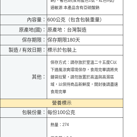
鈉)、著色劑(食用藍色1號、紅色6號)
過敏源:本產品含有亞硫酸鈉
內容量：
600公克（包含包裝重量）
原產地(國)：
原產地：台灣製造
保存期限：
保存期限180天
製造 / 有效日期：
標示於包裝上
保存方式：請存放於室溫二十五度C以
下通風涼爽環境保存，食用完畢請將夾
其他：
鏈袋拉緊，請勿放置於高溫與高濕區
域，以保持商品新鮮度，開封後請盡速
食用完畢
營養標示
包裝份量：
每份100公克
熱量：274