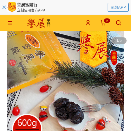
譽展蜜餞行
開啟APP
立刻使用官方APP
0
1
/
5