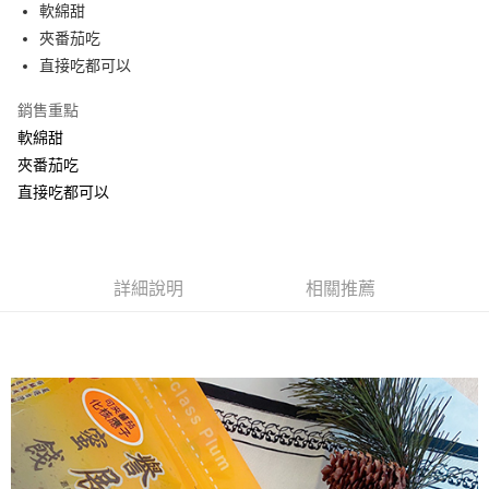
Apple Pay
軟綿甜
夾番茄吃
街口支付
直接吃都可以
悠遊付
銷售重點
Google Pay
軟綿甜
夾番茄吃
全盈+PAY
直接吃都可以
ATM付款
運送方式
詳細說明
相關推薦
全家取貨付款
每筆NT$60，滿NT$799(含以上)免運費
付款後全家取貨
每筆NT$60，滿NT$799(含以上)免運費
7-11取貨付款
每筆NT$60，滿NT$799(含以上)免運費