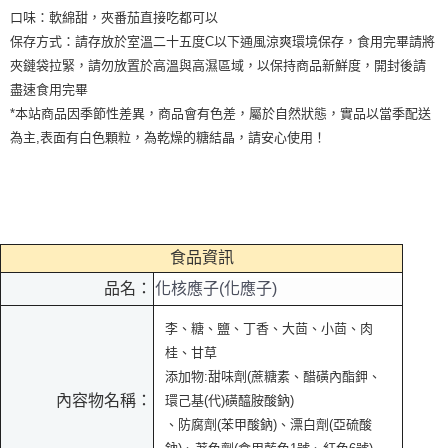
口味：軟綿甜，夾番茄直接吃都可以
保存方式：請存放於室溫二十五度C以下通風涼爽環境保存，食用完畢請將
夾鏈袋拉緊，請勿放置於高溫與高濕區域，以保持商品新鮮度，開封後請
盡速食用完畢
*本站商品因季節性差異，商品會有色差，屬於自然狀態，實品以當季配送
為主,表面有白色顆粒，為乾燥的糖結晶，請安心使用！
食品資訊
品名：
化核應子(化應子)
李、糖、鹽、丁香、大茴、小茴、肉
桂、甘草
添加物:甜味劑(蔗糖素、醋磺內酯鉀、
內容物名稱：
環己基(代)磺醯胺酸鈉)
、防腐劑(苯甲酸鈉)、漂白劑(亞硫酸