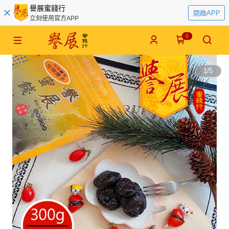
譽展蜜餞行
開啟APP
立刻使用官方APP
0
1
/
5