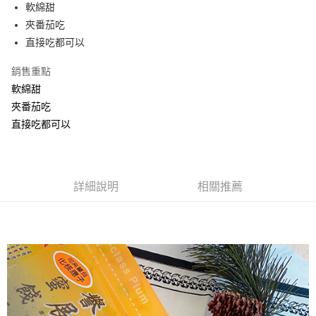
Apple Pay
軟綿甜
夾番茄吃
街口支付
直接吃都可以
悠遊付
銷售重點
Google Pay
軟綿甜
夾番茄吃
全盈+PAY
直接吃都可以
ATM付款
運送方式
詳細說明
相關推薦
全家取貨付款
每筆NT$60，滿NT$799(含以上)免運費
付款後全家取貨
每筆NT$60，滿NT$799(含以上)免運費
7-11取貨付款
每筆NT$60，滿NT$799(含以上)免運費