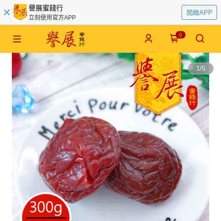
譽展蜜餞行
開啟APP
立刻使用官方APP
0
1
/
5