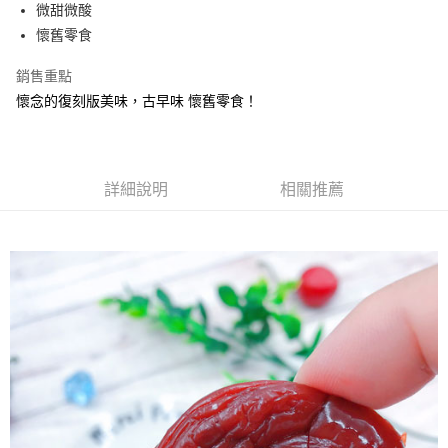
Apple Pay
微甜微酸
懷舊零食
街口支付
銷售重點
悠遊付
懷念的復刻版美味，古早味 懷舊零食！
Google Pay
全盈+PAY
詳細說明
相關推薦
ATM付款
運送方式
全家取貨付款
每筆NT$60，滿NT$799(含以上)免運費
付款後全家取貨
每筆NT$60，滿NT$799(含以上)免運費
7-11取貨付款
每筆NT$60，滿NT$799(含以上)免運費