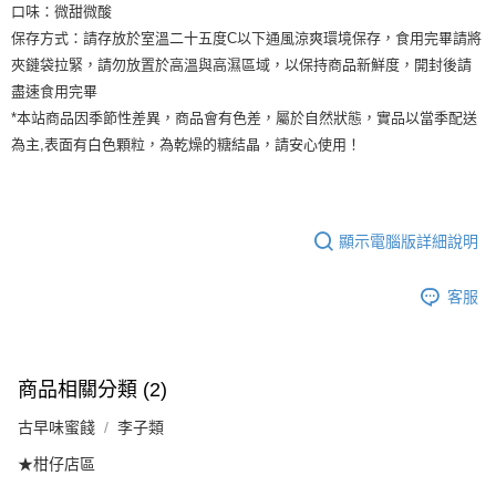
口味：微甜微酸
保存方式：請存放於室溫二十五度C以下通風涼爽環境保存，食用完畢請將
夾鏈袋拉緊，請勿放置於高溫與高濕區域，以保持商品新鮮度，開封後請
盡速食用完畢
*本站商品因季節性差異，商品會有色差，屬於自然狀態，實品以當季配送
為主,表面有白色顆粒，為乾燥的糖結晶，請安心使用！
顯示電腦版詳細說明
客服
商品相關分類 (2)
古早味蜜餞
李子類
★柑仔店區