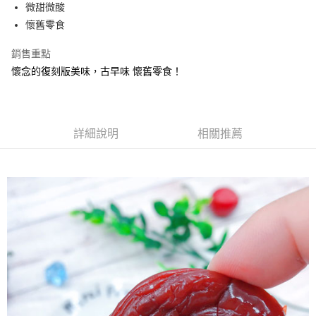
Apple Pay
微甜微酸
懷舊零食
街口支付
銷售重點
悠遊付
懷念的復刻版美味，古早味 懷舊零食！
Google Pay
全盈+PAY
詳細說明
相關推薦
ATM付款
運送方式
全家取貨付款
每筆NT$60，滿NT$799(含以上)免運費
付款後全家取貨
每筆NT$60，滿NT$799(含以上)免運費
7-11取貨付款
每筆NT$60，滿NT$799(含以上)免運費