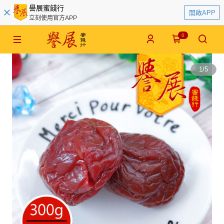
譽展蜜餞行
開啟APP
立刻使用官方APP
0
1
/
5