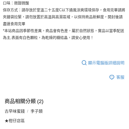
口味：微甜微酸
保存方式：請存放於室溫二十五度C以下通風涼爽環境保存，食用完畢請將
夾鏈袋拉緊，請勿放置於高溫與高濕區域，以保持商品新鮮度，開封後請
盡速食用完畢
*本站商品因季節性差異，商品會有色差，屬於自然狀態，實品以當季配送
為主,表面有白色顆粒，為乾燥的糖結晶，請安心使用！
顯示電腦版詳細說明
客服
商品相關分類 (2)
古早味蜜餞
李子類
★柑仔店區