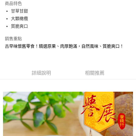
商品特色
Apple Pay
甘草甘甜
大顆橄欖
街口支付
質脆爽口
悠遊付
銷售重點
Google Pay
古早味懷舊零食！精選原果、肉厚飽滿，自然風味、質脆爽口！
全盈+PAY
ATM付款
詳細說明
相關推薦
運送方式
全家取貨付款
每筆NT$60，滿NT$799(含以上)免運費
付款後全家取貨
每筆NT$60，滿NT$799(含以上)免運費
7-11取貨付款