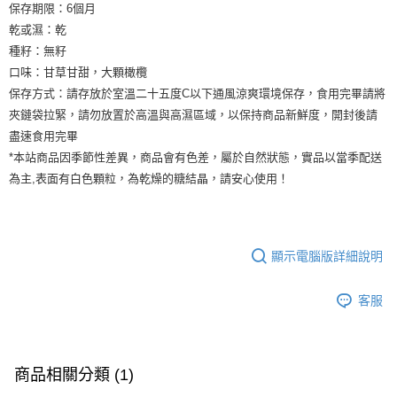
保存期限：6個月
乾或濕：乾
種籽：無籽
口味：甘草甘甜，大顆橄欖
保存方式：請存放於室溫二十五度C以下通風涼爽環境保存，食用完畢請將
夾鏈袋拉緊，請勿放置於高溫與高濕區域，以保持商品新鮮度，開封後請
盡速食用完畢
*本站商品因季節性差異，商品會有色差，屬於自然狀態，實品以當季配送
為主,表面有白色顆粒，為乾燥的糖結晶，請安心使用！
顯示電腦版詳細說明
客服
商品相關分類 (1)