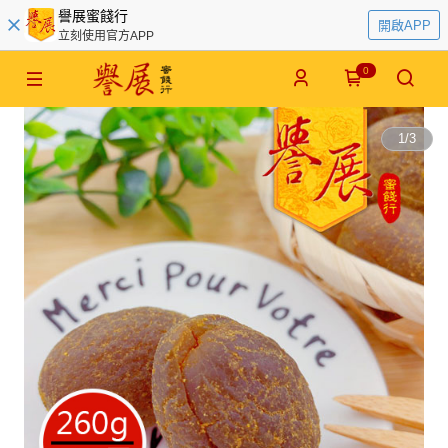
譽展蜜餞行
開啟APP
立刻使用官方APP
0
1
/
3