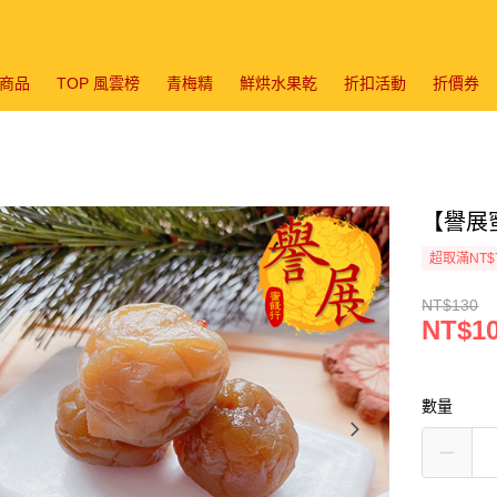
商品
TOP 風雲榜
青梅精
鮮烘水果乾
折扣活動
折價券
【譽展蜜
超取滿NT$
NT$130
NT$1
數量