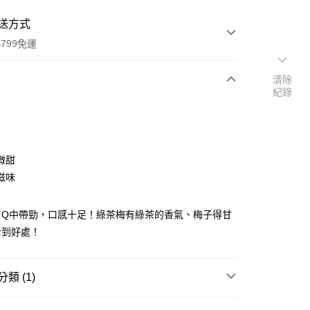
送方式
799免運
清除
紀錄
次付款
付款
微甜
滋味
、Q中帶勁，口感十足！綠茶梅有綠茶的香氣、梅子得甘
恰到好處！
y
類 (1)
餞
梅子類