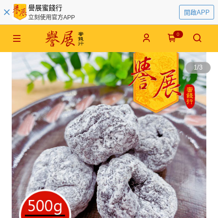
譽展蜜餞行
開啟APP
立刻使用官方APP
0
1
/
3