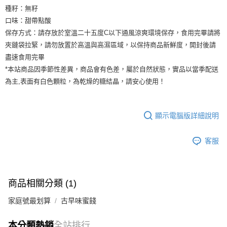
種籽：無籽
口味：甜帶點酸
保存方式：請存放於室溫二十五度C以下通風涼爽環境保存，食用完畢請將
夾鏈袋拉緊，請勿放置於高溫與高濕區域，以保持商品新鮮度，開封後請
盡速食用完畢
*本站商品因季節性差異，商品會有色差，屬於自然狀態，實品以當季配送
為主,表面有白色顆粒，為乾燥的糖結晶，請安心使用！
顯示電腦版詳細說明
客服
商品相關分類 (1)
家庭號最划算
古早味蜜餞
本分類熱銷
全站排行