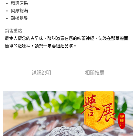
Apple Pay
精選原果
肉厚飽滿
街口支付
甜帶點酸
悠遊付
銷售重點
Google Pay
最令人懷念的古早味，酸甜恣意在您的味蕾神經，沈浸在那華麗而
簡單的滋味裡，請您一定要細細品嚐。
全盈+PAY
ATM付款
運送方式
詳細說明
相關推薦
全家取貨付款
每筆NT$60，滿NT$799(含以上)免運費
付款後全家取貨
每筆NT$60，滿NT$799(含以上)免運費
7-11取貨付款
每筆NT$60，滿NT$799(含以上)免運費