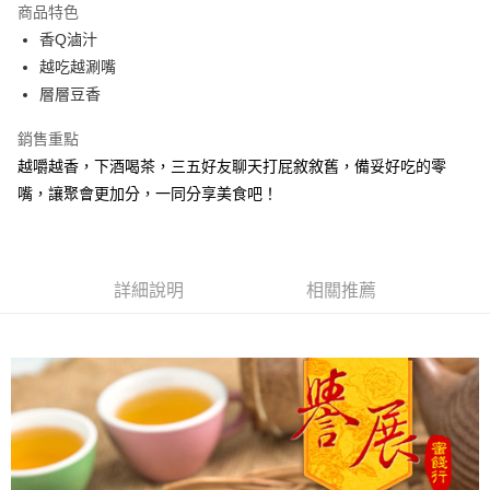
商品特色
Apple Pay
香Q滷汁
越吃越涮嘴
街口支付
層層豆香
悠遊付
銷售重點
Google Pay
越嚼越香，下酒喝茶，三五好友聊天打屁敘敘舊，備妥好吃的零
嘴，讓聚會更加分，一同分享美食吧！
全盈+PAY
ATM付款
運送方式
詳細說明
相關推薦
全家取貨付款
每筆NT$60，滿NT$799(含以上)免運費
付款後全家取貨
每筆NT$60，滿NT$799(含以上)免運費
7-11取貨付款