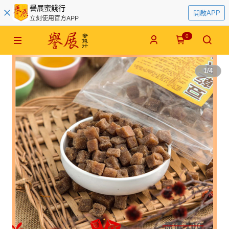
譽展蜜餞行
開啟APP
立刻使用官方APP
0
1
/
4