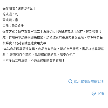
保存期限：未開封4個月
乾或濕：乾
葷或素：素
口味：香Q滷汁
保存方式：請存放於室溫二十五度C以下通風涼爽環境保存，開封後請冷
藏，食用完畢請將夾鏈袋拉緊，請勿放置於高溫與高濕區域，以保持商品
新鮮度，開封後請盡速食用完畢
*本站商品因季節性差異，商品會有色差，屬於自然狀態，實品以當季配送
為主,表面有白色顆粒，為乾燥的糖結晶，請安心使用！
※本產品含有豆類，不適合過敏體質者食用！
顯示電腦版詳細說明
客服