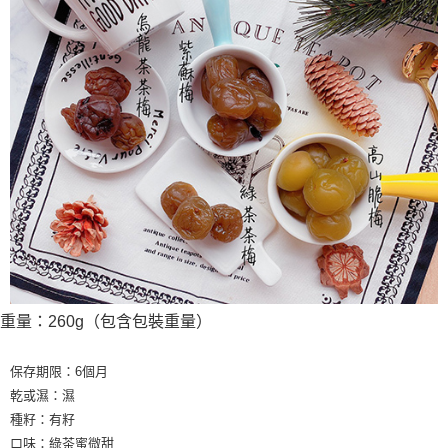
重量：260g（包含包裝重量）
保存期限：6個月
乾或濕：濕
種籽：有籽
口味：綠茶蜜微甜