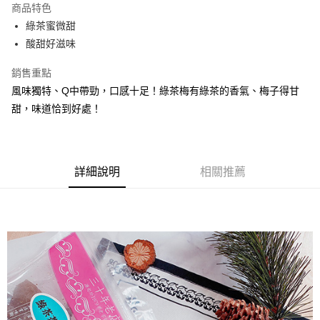
商品特色
Apple Pay
綠茶蜜微甜
酸甜好滋味
街口支付
銷售重點
悠遊付
風味獨特、Q中帶勁，口感十足！綠茶梅有綠茶的香氣、梅子得甘
Google Pay
甜，味道恰到好處！
全盈+PAY
ATM付款
詳細說明
相關推薦
運送方式
全家取貨付款
每筆NT$60，滿NT$799(含以上)免運費
付款後全家取貨
每筆NT$60，滿NT$799(含以上)免運費
7-11取貨付款