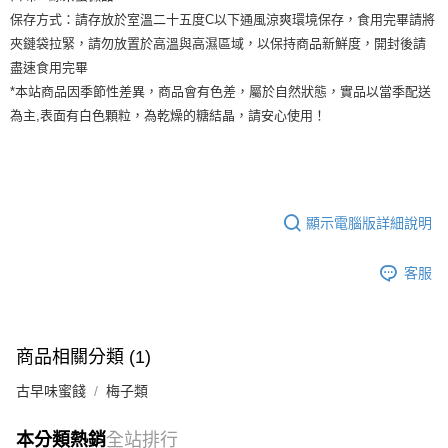
保存方式：請存放於室溫二十五度C以下通風涼爽環境保存，食用完畢請將
夾鏈袋拉緊，請勿放置於高溫與高濕區域，以保持商品新鮮度，開封後請
盡速食用完畢
*本站商品因季節性差異，商品會有色差，屬於自然狀態，實品以當季配送
為主,表面有白色顆粒，為乾燥的糖結晶，請安心使用！
顯示電腦版詳細說明
客服
商品相關分類 (1)
古早味蜜餞
梅子類
本分類熱銷
全站排行