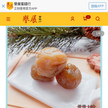
譽展蜜餞行
開啟APP
立刻使用官方APP
0
1
/
6